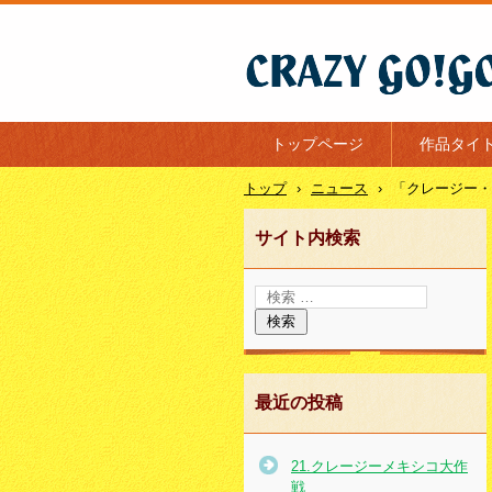
クレージー・ゴーゴー
トップページ
作品タイ
トップ
›
ニュース
›
「クレージー・
サイト内検索
最近の投稿
21.クレージーメキシコ大作
戦