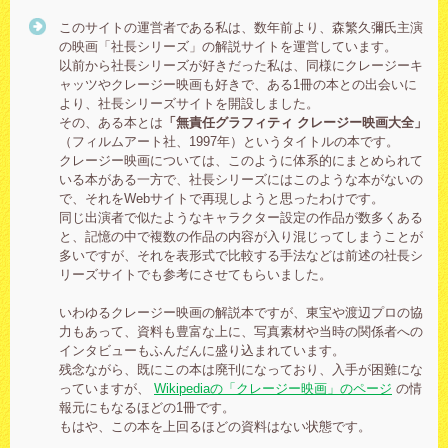
このサイトの運営者である私は、数年前より、森繁久彌氏主演
の映画「社長シリーズ」の解説サイトを運営しています。
以前から社長シリーズが好きだった私は、同様にクレージーキ
ャッツやクレージー映画も好きで、ある1冊の本との出会いに
より、社長シリーズサイトを開設しました。
その、ある本とは
「無責任グラフィティ クレージー映画大全」
（フィルムアート社、1997年）というタイトルの本です。
クレージー映画については、このように体系的にまとめられて
いる本がある一方で、社長シリーズにはこのような本がないの
で、それをWebサイトで再現しようと思ったわけです。
同じ出演者で似たようなキャラクター設定の作品が数多くある
と、記憶の中で複数の作品の内容が入り混じってしまうことが
多いですが、それを表形式で比較する手法などは前述の社長シ
リーズサイトでも参考にさせてもらいました。
いわゆるクレージー映画の解説本ですが、東宝や渡辺プロの協
力もあって、資料も豊富な上に、写真素材や当時の関係者への
インタビューもふんだんに盛り込まれています。
残念ながら、既にこの本は廃刊になっており、入手が困難にな
っていますが、
Wikipediaの「クレージー映画」のページ
の情
報元にもなるほどの1冊です。
もはや、この本を上回るほどの資料はない状態です。