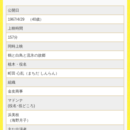
公開日
1967/4/29 （40歳）
上映時間
157分
同時上映
鶴と白鳥と流氷の故郷
植木・役名
町田 心乱（まちだ しんらん）
組織
金友商事
マドンナ
(役名･役どころ)
浜美枝
（海野月子）
主な出演者