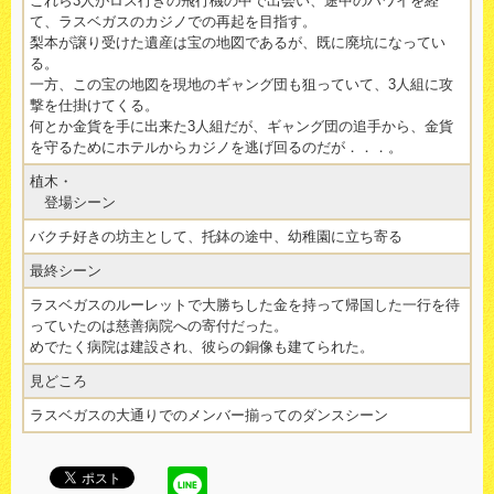
これら3人がロス行きの飛行機の中で出会い、途中のハワイを経
て、ラスベガスのカジノでの再起を目指す。
梨本が譲り受けた遺産は宝の地図であるが、既に廃坑になってい
る。
一方、この宝の地図を現地のギャング団も狙っていて、3人組に攻
撃を仕掛けてくる。
何とか金貨を手に出来た3人組だが、ギャング団の追手から、金貨
を守るためにホテルからカジノを逃げ回るのだが．．．。
植木・
登場シーン
バクチ好きの坊主として、托鉢の途中、幼稚園に立ち寄る
最終シーン
ラスベガスのルーレットで大勝ちした金を持って帰国した一行を待
っていたのは慈善病院への寄付だった。
めでたく病院は建設され、彼らの銅像も建てられた。
見どころ
ラスベガスの大通りでのメンバー揃ってのダンスシーン