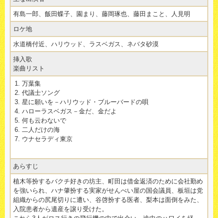
有島一郎、飯田蝶子、園まり、藤岡琢也、藤田まこと、人見明
ロケ地
水道橋付近、ハリウッド、ラスベガス、ネバタ砂漠
挿入歌
楽曲リスト
万葉集
代議士ソング
星に願いを－ハリウッド・ブルーバードの唄
ハローラスベガス－金だ、金だよ
何も云わないで
二人だけの海
ウナセラディ東京
あらすじ
植木等扮するバクチ好きの坊主、町田は借金返済のために会社勤め
を強いられ、ハナ肇扮する実家がせんべい屋の国会議員、板垣は党
組織からの尻尾切りに遭い、谷啓扮する医者、梨本は面倒をみた、
入院患者から遺産を譲り受けた。