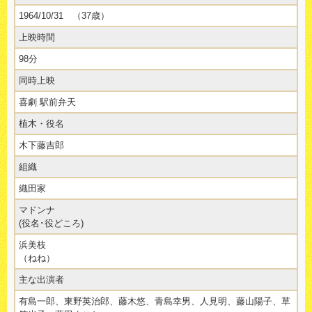
1964/10/31 （37歳）
上映時間
98分
同時上映
喜劇 駅前弁天
植木・役名
木下藤吉郎
組織
織田家
マドンナ
(役名･役どころ)
浜美枝
（ねね）
主な出演者
有島一郎、東野英治郎、藤木悠、青島幸男、人見明、藤山陽子、草