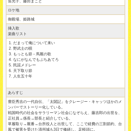
笛光子、藤田まこと
ロケ地
御殿場、姫路城
挿入歌
楽曲リスト
だまって俺について来い
野武士の唄
もっとも節－馬厩の歌
なにがなんでもぶちあてろ
民謡メドレー
天下取り節
人生五十年
あらすじ
豊臣秀吉の一代自伝、「太閤記」をクレージー・キャッツほかのメ
ンバーでストーリー化している。
戦国時代の社会をサラリーマン社会になぞらえ、藤吉郎の出世を、
正社員→係長→部長と紹介している。
草履取り→厩番→台所役人と出世して、ここで経費の三割節約、台
風で被害を受けた清州城も3日で修繕し、足軽頭に。